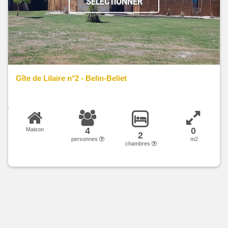
SÉLECTIONNER
Gîte de Lilaire n°2 - Belin-Beliet
4
0
Maison
2
personnes
m2
chambres