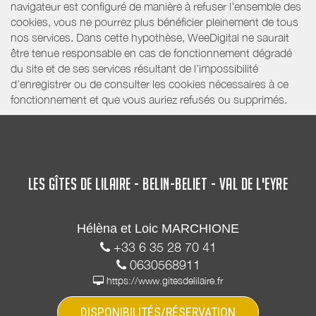
navigateur est configuré de manière à refuser l'ensemble des
cookies, vous ne pourrez plus bénéficier pleinement de tous
nos services. Dans cette hypothèse, WeeDigital ne saurait
être tenue responsable en cas de fonctionnement dégradé
du site et de ses services résultant de l’impossibilité
d’enregistrer ou de consulter les cookies nécessaires à ce
fonctionnement et que vous auriez refusés ou supprimés.
LES GÎTES DE LILAIRE - BELIN-BELIET - VAL DE L'EYRE
Hélèna et Loic MARCHIONE
+33 6 35 28 70 41
0630568911
https://www.gitesdelilaire.fr
DISPONIBILITÉS/RÉSERVATION